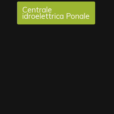
Centrale
idroelettrica Ponale
Ti potrebbero interessare anche...
Allestimenti